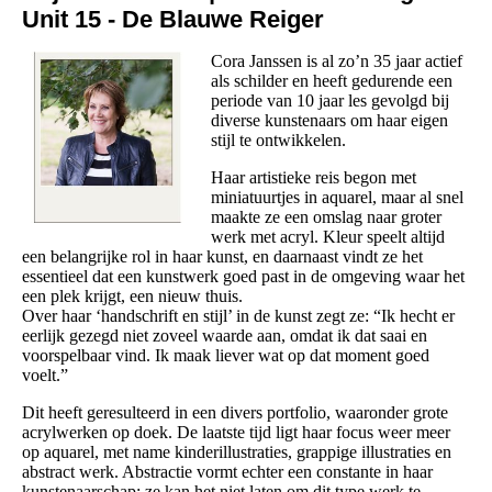
Unit 15 - De Blauwe Reiger
Cora Janssen is al zo’n 35 jaar actief
als schilder en heeft gedurende een
periode van 10 jaar les gevolgd bij
diverse kunstenaars om haar eigen
stijl te ontwikkelen.
Haar artistieke reis begon met
miniatuurtjes in aquarel, maar al snel
maakte ze een omslag naar groter
werk met acryl. Kleur speelt altijd
een belangrijke rol in haar kunst, en daarnaast vindt ze het
essentieel dat een kunstwerk goed past in de omgeving waar het
een plek krijgt, een nieuw thuis.
Over haar ‘handschrift en stijl’ in de kunst zegt ze: “Ik hecht er
eerlijk gezegd niet zoveel waarde aan, omdat ik dat saai en
voorspelbaar vind. Ik maak liever wat op dat moment goed
voelt.”
Dit heeft geresulteerd in een divers portfolio, waaronder grote
acrylwerken op doek. De laatste tijd ligt haar focus weer meer
op aquarel, met name kinderillustraties, grappige illustraties en
abstract werk. Abstractie vormt echter een constante in haar
kunstenaarschap; ze kan het niet laten om dit type werk te